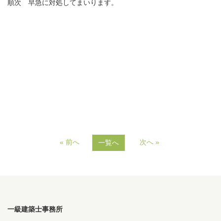
順次 早急に対処してまいります。
― 新築・設計・施工
― リフォーム・リノベーション
― 増改築
― 賃貸リノベーション
― 不動産部門
施工事例
工事日記
« 前へ
次へ »
一覧へ
会社案内
お問い合わせ
一級建築士事務所